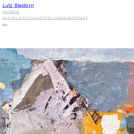
Lutz Bleidorn
GALERIE
AKTUELLES
VITA
AUSSTELLUNGEN
KONTAKT