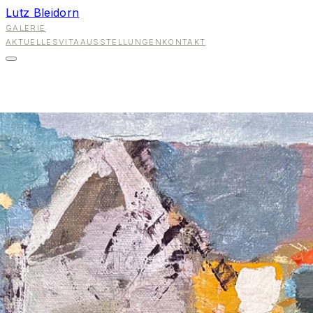
Lutz Bleidorn
GALERIE
AKTUELLES
VITA
AUSSTELLUNGEN
KONTAKT