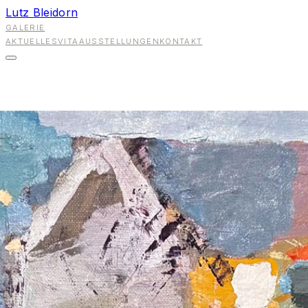
Lutz Bleidorn
GALERIE
AKTUELLES
VITA
AUSSTELLUNGEN
KONTAKT