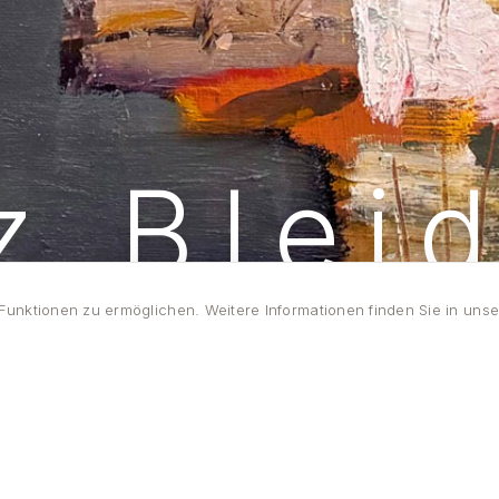
z Blei
unktionen zu ermöglichen. Weitere Informationen finden Sie in unse
MALEREI